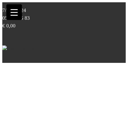
7/7 – 24/24
054/33 36 83
€
0,00
Shop